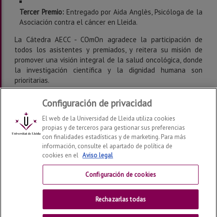
Tercer Premio:
Entregado por Aida Anglès, Psicóloga de la
Asociación contra el cáncer en Lleida.
La Cátedra AECC - COmOn agradece la participación de
todos los asistentes y premiados, y reitera su misión de
promover una visión integral de la salud oncológica, donde
la investigación científica y la dignidad humana son
prioritarias.
Configuración de privacidad
El web de la Universidad de Lleida utiliza cookies
propias y de terceros para gestionar sus preferencias
con finalidades estadísticas y de marketing. Para más
información, consulte el apartado de política de
cookies en el
Aviso legal
Comunicar es Humanizar: Atención centrada en el paciente
Oncológico (+ComOn)
2026
© | Telf: +34 973 70 24 51
Configuración de cookies
Contactar
Rechazarlas todas
Universitat de Lleida