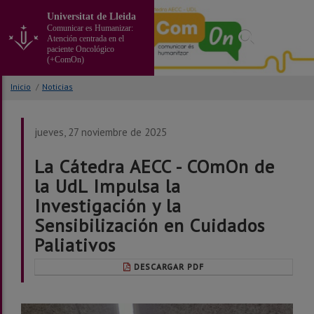
Ir
Universitat de Lleida
al
Comunicar es Humanizar:
contenido
Atención centrada en el
principal
paciente Oncológico
(+ComOn)
de
la
Inicio
/
Noticias
página
jueves, 27 noviembre de 2025
La Cátedra AECC - COmOn de
la UdL Impulsa la
Investigación y la
Sensibilización en Cuidados
Paliativos
DESCARGAR PDF